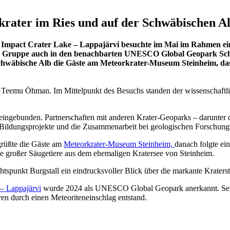
krater im Ries und auf der Schwäbischen A
 Impact Crater Lake – Lappajärvi besuchte im Mai im Rahmen 
ie Gruppe auch in den benachbarten UNESCO Global Geopark Sch
bische Alb die Gäste am Meteorkrater-Museum Steinheim, das als
en Teemu Öhman. Im Mittelpunkt des Besuchs standen der wissenschaft
ke eingebunden. Partnerschaften mit anderen Krater-Geoparks – darun
 Bildungsprojekte und die Zusammenarbeit bei geologischen Forschun
rüßte die Gäste am
Meteorkrater-Museum Steinheim,
danach folgte ei
de großer Säugetiere aus dem ehemaligen Kratersee von Steinheim.
tspunkt Burgstall ein eindrucksvoller Blick über die markante Kraters
– Lappajärvi
wurde 2024 als UNESCO Global Geopark anerkannt. Sein 
hren durch einen Meteoriteneinschlag entstand.