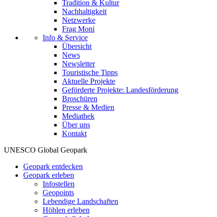
Tradition & Kultur
Nachhaltigkeit
Netzwerke
Frag Moni
Info & Service
Übersicht
News
Newsletter
Touristische Tipps
Aktuelle Projekte
Geförderte Projekte: Landesförderung
Broschüren
Presse & Medien
Mediathek
Über uns
Kontakt
UNESCO Global Geopark
Geopark entdecken
Geopark erleben
Infostellen
Geopoints
Lebendige Landschaften
Höhlen erleben