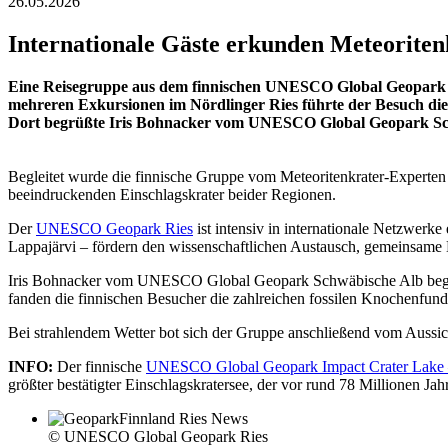
26.05.2026
Internationale Gäste erkunden Meteoriten
Eine Reisegruppe aus dem finnischen UNESCO Global Geopark
mehreren Exkursionen im Nördlinger Ries führte der Besuch d
Dort begrüßte Iris Bohnacker vom UNESCO Global Geopark Schwä
Begleitet wurde die finnische Gruppe vom Meteoritenkrater-Expert
beeindruckenden Einschlagskrater beider Regionen.
Der
UNESCO Geopark Ries
ist intensiv in internationale Netzwer
Lappajärvi – fördern den wissenschaftlichen Austausch, gemeinsame
Iris Bohnacker vom UNESCO Global Geopark Schwäbische Alb beg
fanden die finnischen Besucher die zahlreichen fossilen Knochenfun
Bei strahlendem Wetter bot sich der Gruppe anschließend vom Aussich
INFO:
Der finnische
UNESCO Global Geopark Impact Crater Lake 
größter bestätigter Einschlagskratersee, der vor rund 78 Millionen Ja
© UNESCO Global Geopark Ries