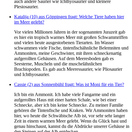
auch andere Saurier wie Ichthyosaurier und kleinere
Plesiosaurier.
Katalija (10) aus Göppingen fragt: Welche Tiere haben hier
im Meer gelebt?
Vor vielen Millionen Jahren in der sogenannten Jurazeit gab
es hier ein tropisch warmes Meer mit großen Schwammriffen
und vielen heute ausgestorbenen Tierarten. Im Wasser
schwammen viele Fische, tintenfischähnliche Belemniten und
Ammoniten, meine Geschwister, mit ihren schneckenartig
aufgerollten Gehäusen. Auf dem Meeresboden gab es
Seesterne, Muscheln und die muschelähnlichen
Brachiopoden. Es gab auch Meeressaurier, wie Pliosaurier
und Ichthyosaurier.
Cassie (2) aus Sonnenbühl fragt: Was ist Moni für ein Tier?
Ich bin ein Ammonit. Ich habe viele Fangarme und ein
aufgerolltes Haus mit einer harten Schale, wie bei einer
Schnecke, aber ich bin keine Schnecke. Zu meiner Familie
gehören die Tintenfische und Kraken. Wir Ammoniten haben
hier, wo heute die Schwäbische Alb ist, vor sehr sehr langer
Zeit in einem warmen Meer gelebt. Wenn du Glück hast und
genau hinschaust, kannst du die Abdrücke unserer Gehäuse in
den Steinen auf der Alb entdecken.