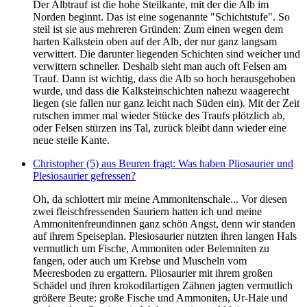
Der Albtrauf ist die hohe Steilkante, mit der die Alb im
Norden beginnt. Das ist eine sogenannte "Schichtstufe". So
steil ist sie aus mehreren Gründen: Zum einen wegen dem
harten Kalkstein oben auf der Alb, der nur ganz langsam
verwittert. Die darunter liegenden Schichten sind weicher und
verwittern schneller. Deshalb sieht man auch oft Felsen am
Trauf. Dann ist wichtig, dass die Alb so hoch herausgehoben
wurde, und dass die Kalksteinschichten nahezu waagerecht
liegen (sie fallen nur ganz leicht nach Süden ein). Mit der Zeit
rutschen immer mal wieder Stücke des Traufs plötzlich ab,
oder Felsen stürzen ins Tal, zurück bleibt dann wieder eine
neue steile Kante.
Christopher (5) aus Beuren fragt: Was haben Pliosaurier und
Plesiosaurier gefressen?
Oh, da schlottert mir meine Ammonitenschale... Vor diesen
zwei fleischfressenden Sauriern hatten ich und meine
Ammonitenfreundinnen ganz schön Angst, denn wir standen
auf ihrem Speiseplan. Plesiosaurier nutzten ihren langen Hals
vermutlich um Fische, Ammoniten oder Belemniten zu
fangen, oder auch um Krebse und Muscheln vom
Meeresboden zu ergattern. Pliosaurier mit ihrem großen
Schädel und ihren krokodilartigen Zähnen jagten vermutlich
größere Beute: große Fische und Ammoniten, Ur-Haie und