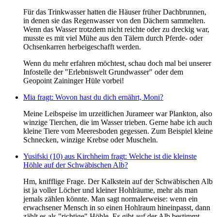
Für das Trinkwasser hatten die Häuser früher Dachbrunnen,
in denen sie das Regenwasser von den Dächern sammelten.
Wenn das Wasser trotzdem nicht reichte oder zu dreckig war,
musste es mit viel Mühe aus den Tälern durch Pferde- oder
Ochsenkarren herbeigeschafft werden.
Wenn du mehr erfahren möchtest, schau doch mal bei unserer
Infostelle der "Erlebniswelt Grundwasser" oder dem
Geopoint Zaininger Hüle vorbei!
Mia fragt: Wovon hast du dich ernährt, Moni?
Meine Leibspeise im urzeitlichen Jurameer war Plankton, also
winzige Tierchen, die im Wasser trieben. Gerne habe ich auch
kleine Tiere vom Meeresboden gegessen. Zum Beispiel kleine
Schnecken, winzige Krebse oder Muscheln.
Yusifski (10) aus Kirchheim fragt: Welche ist die kleinste
Höhle auf der Schwäbischen Alb?
Hm, knifflige Frage. Der Kalkstein auf der Schwäbischen Alb
ist ja voller Löcher und kleiner Hohlräume, mehr als man
jemals zählen könnte. Man sagt normalerweise: wenn ein
erwachsener Mensch in so einen Hohlraum hineinpasst, dann
zählt es als "richtige" Höhle. Es gibt auf der Alb bestimmt