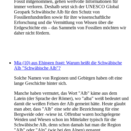
Fossil mitgenommen, gehen wertvolle Informationen für
immer verloren. Deshalb setzt sich der UNESCO Global
Geopark Schwäbische Alb für den Schutz von
Fossilienfundstellen sowie für ihre wissenschaftliche
Erforschung und die Vermittlung von Wissen über die
Erdgeschichte ein – das Sammeln von Fossilien möchten wir
daher nicht fördern.
Mia (10) aus Ehingen fragt: Warum heißt die Schwäbische
Alb "Schwäbische Alb"?
Solche Namen von Regionen und Gebirgen haben oft eine
lange Geschichte hinter sich.
Manche haben vermutet, das Wort "Alb" käme aus dem
Latein (der Sprache der Römer), wo "alba" weiß bedeutet und
damit die weißen Felsen der Alb gemeint hätte. Heute glaubt
man aber, dass "Alb" eine sehr alte Bezeichnung für eine
Bergweide oder -wiese ist. Offenbar waren hochgelegene
Weiden und Wiesen schon im Mittelalter typisch für die
Schwäbische Alb, denn schon damals hat man die Region
"Alb" oder "Alp" (wie bei den Alpen) genannt.