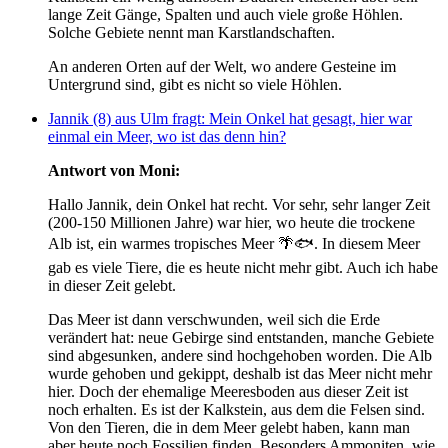
lange Zeit Gänge, Spalten und auch viele große Höhlen.
Solche Gebiete nennt man Karstlandschaften.
An anderen Orten auf der Welt, wo andere Gesteine im
Untergrund sind, gibt es nicht so viele Höhlen.
Jannik (8) aus Ulm fragt: Mein Onkel hat gesagt, hier war
einmal ein Meer, wo ist das denn hin?
Antwort von Moni:
Hallo Jannik, dein Onkel hat recht. Vor sehr, sehr langer Zeit
(200-150 Millionen Jahre) war hier, wo heute die trockene
Alb ist, ein warmes tropisches Meer 🌴🐟. In diesem Meer
gab es viele Tiere, die es heute nicht mehr gibt. Auch ich habe
in dieser Zeit gelebt.
Das Meer ist dann verschwunden, weil sich die Erde
verändert hat: neue Gebirge sind entstanden, manche Gebiete
sind abgesunken, andere sind hochgehoben worden. Die Alb
wurde gehoben und gekippt, deshalb ist das Meer nicht mehr
hier. Doch der ehemalige Meeresboden aus dieser Zeit ist
noch erhalten. Es ist der Kalkstein, aus dem die Felsen sind.
Von den Tieren, die in dem Meer gelebt haben, kann man
aber heute noch Fossilien finden. Besonders Ammoniten, wie