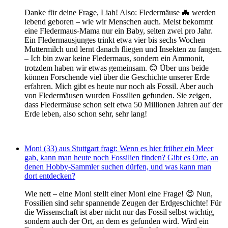
Danke für deine Frage, Liah! Also: Fledermäuse 🦇 werden
lebend geboren – wie wir Menschen auch. Meist bekommt
eine Fledermaus-Mama nur ein Baby, selten zwei pro Jahr.
Ein Fledermausjunges trinkt etwa vier bis sechs Wochen
Muttermilch und lernt danach fliegen und Insekten zu fangen.
– Ich bin zwar keine Fledermaus, sondern ein Ammonit,
trotzdem haben wir etwas gemeinsam. 😊 Über uns beide
können Forschende viel über die Geschichte unserer Erde
erfahren. Mich gibt es heute nur noch als Fossil. Aber auch
von Fledermäusen wurden Fossilien gefunden. Sie zeigen,
dass Fledermäuse schon seit etwa 50 Millionen Jahren auf der
Erde leben, also schon sehr, sehr lang!
Moni (33) aus Stuttgart fragt: Wenn es hier früher ein Meer
gab, kann man heute noch Fossilien finden? Gibt es Orte, an
denen Hobby-Sammler suchen dürfen, und was kann man
dort entdecken?
Wie nett – eine Moni stellt einer Moni eine Frage! 😊 Nun,
Fossilien sind sehr spannende Zeugen der Erdgeschichte! Für
die Wissenschaft ist aber nicht nur das Fossil selbst wichtig,
sondern auch der Ort, an dem es gefunden wird. Wird ein