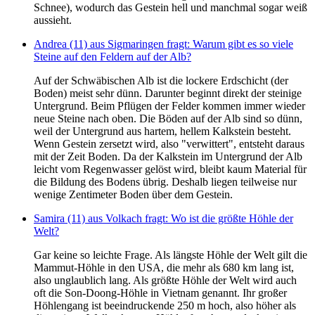
Schnee), wodurch das Gestein hell und manchmal sogar weiß
aussieht.
Andrea (11) aus Sigmaringen fragt: Warum gibt es so viele
Steine auf den Feldern auf der Alb?
Auf der Schwäbischen Alb ist die lockere Erdschicht (der
Boden) meist sehr dünn. Darunter beginnt direkt der steinige
Untergrund. Beim Pflügen der Felder kommen immer wieder
neue Steine nach oben. Die Böden auf der Alb sind so dünn,
weil der Untergrund aus hartem, hellem Kalkstein besteht.
Wenn Gestein zersetzt wird, also "verwittert", entsteht daraus
mit der Zeit Boden. Da der Kalkstein im Untergrund der Alb
leicht vom Regenwasser gelöst wird, bleibt kaum Material für
die Bildung des Bodens übrig. Deshalb liegen teilweise nur
wenige Zentimeter Boden über dem Gestein.
Samira (11) aus Volkach fragt: Wo ist die größte Höhle der
Welt?
Gar keine so leichte Frage. Als längste Höhle der Welt gilt die
Mammut-Höhle in den USA, die mehr als 680 km lang ist,
also unglaublich lang. Als größte Höhle der Welt wird auch
oft die Son-Doong-Höhle in Vietnam genannt. Ihr großer
Höhlengang ist beeindruckende 250 m hoch, also höher als