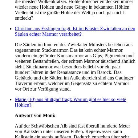
die meisten Wolkenkratzer. Höhlenforscher entdecken immer
wieder neue Höhlen und neue Gänge in bekannten Höhlen.
Vielleicht ist die größte Höhle der Welt ja noch gar nicht
entdeckt?
Christine aus Esslingen fragt: Ist im Kloster Zwiefalten an den
Säulen echter Marmor verarbeitet?
Die Säulen im Inneren des Zwiefalter Münsters bestehen aus
sogenanntem Stuckmarmor. Das ist kein echter Marmor,
sondern ein gefärbter Kunstmarmor aus Gips, Pigmenten und
weiteren Bestandteilen, der echtem Marmor täuschend ähnlich
sieht. Stuckmarmor war besonders beliebt vor ein paar
hundert Jahren in der Renaissance und im Barock. Das
Gebäude und die Säulen im Außenbereich sind aus Gauinger
Travertin erbaut, welcher im Gegensatz zu echtem Marmor
vor Ort zur Verfügung stand.
Marie (10) aus Stuttgart fragt: Warum gibt es hier so viele
Höhlen?
Antwort von Moni:
Auf der Schwäbischen Alb sind fast überall hunderte Meter
von Kalkstein unter unseren Füßen. Regenwasser kann
Kalkstein ein wenig auflösen. Dadurch entstehen über sehr