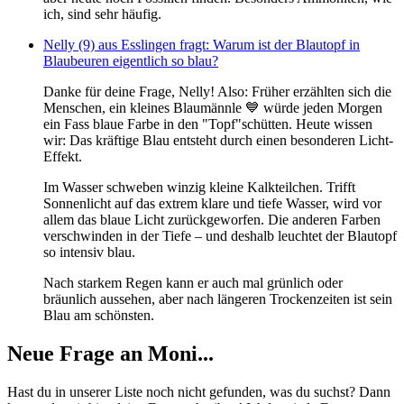
ich, sind sehr häufig.
Nelly (9) aus Esslingen fragt: Warum ist der Blautopf in
Blaubeuren eigentlich so blau?
Danke für deine Frage, Nelly! Also: Früher erzählten sich die
Menschen, ein kleines Blaumännle 💙 würde jeden Morgen
ein Fass blaue Farbe in den "Topf"schütten. Heute wissen
wir: Das kräftige Blau entsteht durch einen besonderen Licht-
Effekt.
Im Wasser schweben winzig kleine Kalkteilchen. Trifft
Sonnenlicht auf das extrem klare und tiefe Wasser, wird vor
allem das blaue Licht zurückgeworfen. Die anderen Farben
verschwinden in der Tiefe – und deshalb leuchtet der Blautopf
so intensiv blau.
Nach starkem Regen kann er auch mal grünlich oder
bräunlich aussehen, aber nach längeren Trockenzeiten ist sein
Blau am schönsten.
Neue Frage an Moni...
Hast du in unserer Liste noch nicht gefunden, was du suchst? Dann