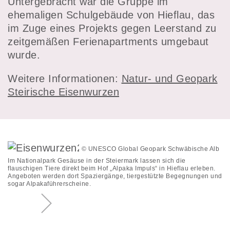
Untergebracht war die Gruppe im
ehemaligen Schulgebäude von Hieflau, das
im Zuge eines Projekts gegen Leerstand zu
zeitgemäßen Ferienapartments umgebaut
wurde.
Weitere Informationen:
Natur- und Geopark
Steirische Eisenwurzen
© UNESCO Global Geopark Schwäbische Alb
Im Nationalpark Gesäuse in der Steiermark lassen sich die
Im
flauschigen Tiere direkt beim Hof „Alpaka Impuls“ in Hieflau erleben.
Hi
Angeboten werden dort Spaziergänge, tiergestützte Begegnungen und
Na
sogar Alpakaführerscheine.